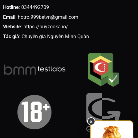
Hotline
: 0344492709
Email
:
hotro.999betvn@gmail.com
Website
:
https://buyzooka.io/
Tác giả
:
Chuyên gia Nguyễn Minh Quân
×