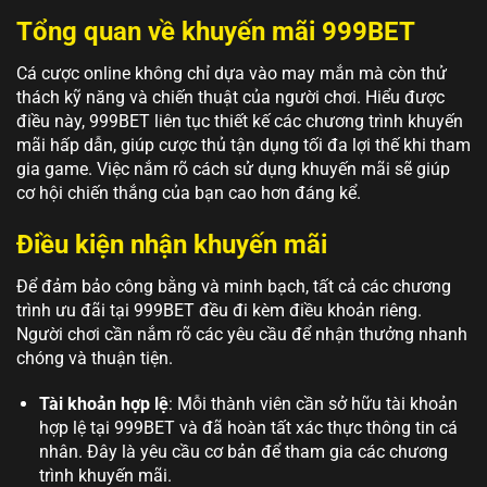
Tổng quan về khuyến mãi 999BET
Cá cược online không chỉ dựa vào may mắn mà còn thử
thách kỹ năng và chiến thuật của người chơi. Hiểu được
điều này, 999BET liên tục thiết kế các chương trình khuyến
mãi hấp dẫn, giúp cược thủ tận dụng tối đa lợi thế khi tham
gia game. Việc nắm rõ cách sử dụng khuyến mãi sẽ giúp
cơ hội chiến thắng của bạn cao hơn đáng kể.
Điều kiện nhận khuyến mãi
Để đảm bảo công bằng và minh bạch, tất cả các chương
trình ưu đãi tại 999BET đều đi kèm điều khoản riêng.
Người chơi cần nắm rõ các yêu cầu để nhận thưởng nhanh
chóng và thuận tiện.
Tài khoản hợp lệ
: Mỗi thành viên cần sở hữu tài khoản
hợp lệ tại 999BET và đã hoàn tất xác thực thông tin cá
nhân. Đây là yêu cầu cơ bản để tham gia các chương
trình khuyến mãi.