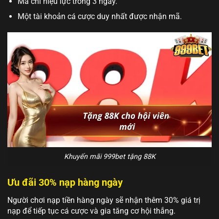
Mã chỉ hiệu lực trong 3 ngày.
Một tài khoản cá cược duy nhất được nhận mã.
Khuyến mãi 999bet tặng 88K
Ưu đãi 30% nạp hàng ngày
Người chơi nạp tiền hàng ngày sẽ nhận thêm 30% giá trị
nạp để tiếp tục cá cược và gia tăng cơ hội thắng.