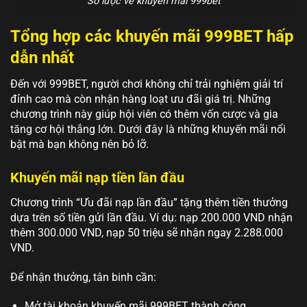
Sơ lược về khuyến mãi 999bet
Tổng hợp các khuyến mãi 999BET hấp
dẫn nhất
Đến với 999BET, người chơi không chỉ trải nghiệm giải trí
đỉnh cao mà còn nhận hàng loạt ưu đãi giá trị. Những
chương trình này giúp hội viên có thêm vốn cược và gia
tăng cơ hội thắng lớn. Dưới đây là những khuyến mãi nổi
bật mà bạn không nên bỏ lỡ.
Khuyến mãi nạp tiền lần đầu
Chương trình “Ưu đãi nạp lần đầu” tặng thêm tiền thưởng
dựa trên số tiền gửi lần đầu. Ví dụ: nạp 200.000 VND nhận
thêm 300.000 VND, nạp 50 triệu sẽ nhận ngay 2.288.000
VND.
Để nhận thưởng, tân binh cần:
Mở tài khoản khuyến mãi 999BET thành công.