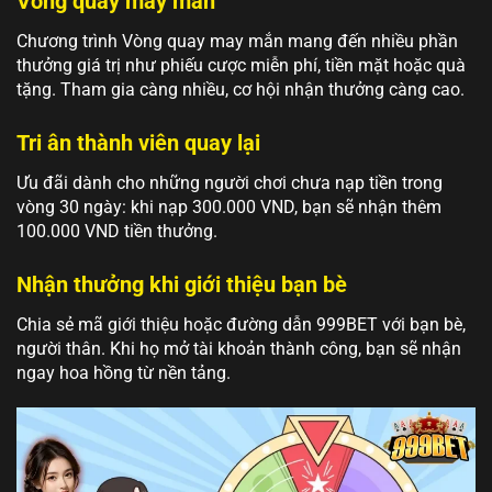
Vòng quay may mắn
Chương trình Vòng quay may mắn mang đến nhiều phần
thưởng giá trị như phiếu cược miễn phí, tiền mặt hoặc quà
tặng. Tham gia càng nhiều, cơ hội nhận thưởng càng cao.
Tri ân thành viên quay lại
Ưu đãi dành cho những người chơi chưa nạp tiền trong
vòng 30 ngày: khi nạp 300.000 VND, bạn sẽ nhận thêm
100.000 VND tiền thưởng.
Nhận thưởng khi giới thiệu bạn bè
Chia sẻ mã giới thiệu hoặc đường dẫn 999BET với bạn bè,
người thân. Khi họ mở tài khoản thành công, bạn sẽ nhận
ngay hoa hồng từ nền tảng.