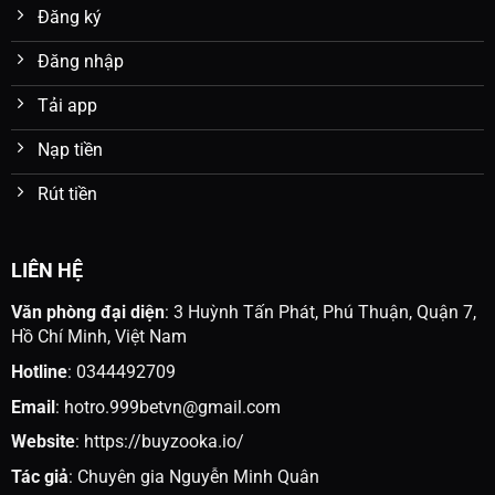
Đăng ký
người chơi.
Đăng nhập
GIẤY
Ý NGHĨA ĐỐI VỚI NGƯỜI CHƠI
PHÉP
Tải app
Cơ quan quản lý trò chơi và giải trí trực thuộc Chính phủ
Nạp tiền
Philippines, chịu trách nhiệm cấp phép và giám sát hoạt
PAGCOR
động của các nền tảng cá cược trực tuyến nhằm đảm bảo
Rút tiền
tính hợp pháp và minh bạch trong vận hành.
Giấy phép cá cược quốc tế yêu cầu nhà cái tuân thủ các
Curacao
tiêu chuẩn về bảo mật dữ liệu, quản lý giao dịch, phòng
LIÊN HỆ
chống gian lận và bảo vệ quyền lợi người dùng.
Văn phòng đại diện
: 3 Huỳnh Tấn Phát, Phú Thuận, Quận 7,
Tổ chức kiểm định độc lập chuyên đánh giá hệ thống RNG
Hồ Chí Minh, Việt Nam
iTech
và độ công bằng của trò chơi. Chứng nhận từ iTech Labs
Labs
giúp xác minh kết quả game được tạo ngẫu nhiên và không
Hotline
: 0344492709
bị can thiệp bởi nhà vận hành.
Email
:
hotro.999betvn@gmail.com
6 lý do khiến hàng triệu hội viên lựa
Website
:
https://buyzooka.io/
chọn nhà cái 999BET
Tác giả
:
Chuyên gia Nguyễn Minh Quân