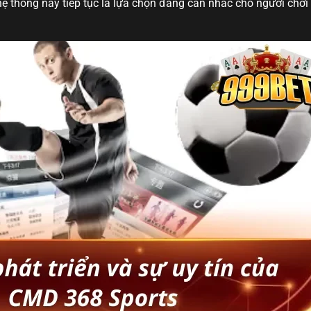
hệ thống này tiếp tục là lựa chọn đáng cân nhắc cho người chơi