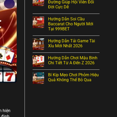
Đường Giúp Hội Viên Đổi
Đời Cực Dễ
Hướng Dẫn Soi Cầu
Baccarat Cho Người Mới
Tại 999BET
Hướng Dẫn Tải Game Tài
Xỉu Mới Nhất 2026
Hướng Dẫn Chơi Mậu Binh
Chi Tiết Từ A Đến Z 2026
Bí Kíp Mẹo Chơi Phỏm Hiệu
Quả Không Thể Bỏ Qua
n hiện
 định