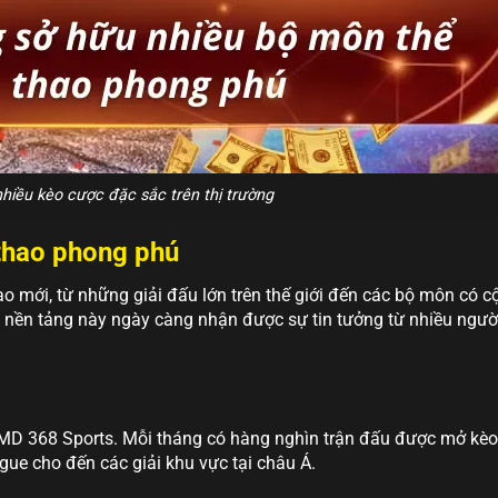
hiều kèo cược đặc sắc trên thị trường
thao phong phú
ao mới, từ những giải đấu lớn trên thế giới đến các bộ môn có 
 nền tảng này ngày càng nhận được sự tin tưởng từ nhiều người
CMD 368 Sports. Mỗi tháng có hàng nghìn trận đấu được mở kèo
ue cho đến các giải khu vực tại châu Á.