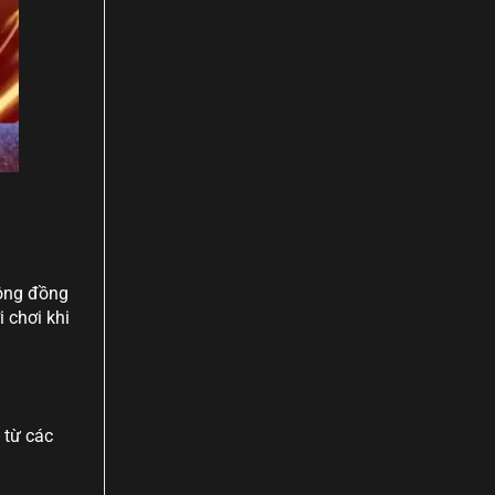
cộng đồng
 chơi khi
 từ các