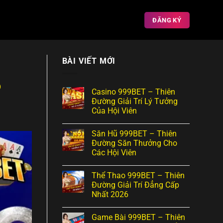
ĐĂNG KÝ
BÀI VIẾT MỚI
6
Casino 999BET – Thiên
Đường Giải Trí Lý Tưởng
Của Hội Viên
Săn Hũ 999BET – Thiên
Đường Săn Thưởng Cho
Các Hội Viên
Thể Thao 999BET – Thiên
Đường Giải Trí Đẳng Cấp
Nhất 2026
Game Bài 999BET – Thiên