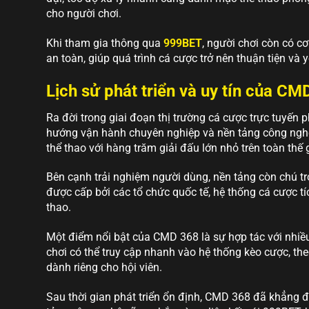
cho người chơi.
Khi tham gia thông qua
999BET
, người chơi còn có c
an toàn, giúp quá trình cá cược trở nên thuận tiện và 
Lịch sử phát triển và uy tín của C
Ra đời trong giai đoạn thị trường cá cược trực tuyến
hướng vận hành chuyên nghiệp và nền tảng công nghệ 
thể thao với hàng trăm giải đấu lớn nhỏ trên toàn thế g
Bên cạnh trải nghiệm người dùng, nền tảng còn chú tr
được cấp bởi các tổ chức quốc tế, hệ thống cá cược t
thao.
Một điểm nổi bật của CMD 368 là sự hợp tác với nhiề
chơi có thể truy cập nhanh vào hệ thống kèo cược, th
dành riêng cho hội viên.
Sau thời gian phát triển ổn định, CMD 368 đã khẳng đị