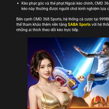
Kèo phạt góc và thẻ phạt:Ngoài kèo chính, CMD 36
kèo này thường được người chơi kinh nghiệm lựa ch
Bên cạnh CMD 368 Sports, hệ thống cá cược tại 999BE
thể tham khảo thêm nền tảng
SABA Sports
với hệ thố
những ai thích theo dõi kèo trực tiếp.