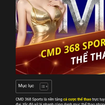
Mục lục
CMD 368 Sports là nền tảng
cá cược thể thao
trực tuy
đại, tốc độ xử lý nhanh cùng danh mục thể thao phon