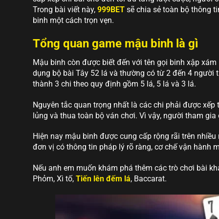
Trong bài viết này,
999BET
sẽ chia sẻ toàn bộ thông t
binh một cách trọn vẹn.
Tổng quan game mậu binh là gì
Mậu binh còn được biết đến với tên gọi binh xập xám 
dụng bộ bài Tây 52 lá và thường có từ 2 đến 4 người 
thành 3 chi theo quy định gồm 5 lá, 5 lá và 3 lá.
Nguyên tắc quan trọng nhất là các chi phải được xếp t
lủng và thua toàn bộ ván chơi. Vì vậy, người tham gia c
Hiện nay mậu binh được cung cấp rộng rãi trên nhiều 
đơn vị có thông tin pháp lý rõ ràng, cơ chế vận hành
Nếu anh em muốn khám phá thêm các trò chơi bài kh
Phỏm, Xì tố,
Tiến lên đếm lá
, Baccarat.