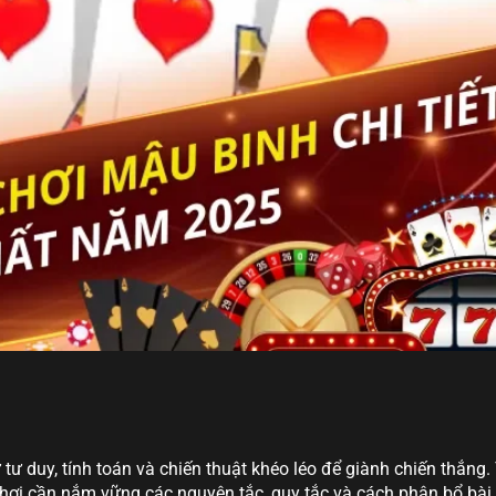
ự tư duy, tính toán và chiến thuật khéo léo để giành chiến thắng.
chơi cần nắm vững các nguyên tắc, quy tắc và cách phân bổ bài 