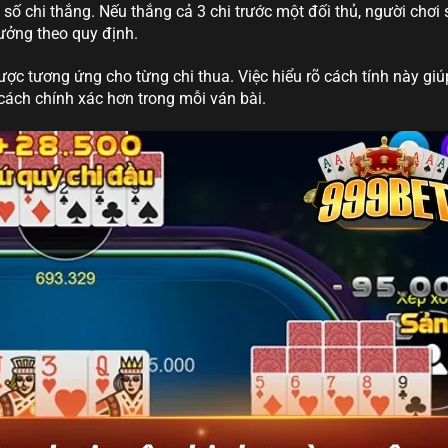
số chi thắng. Nếu thắng cả 3 chi trước một đối thủ, người chơi
ưởng theo quy định.
 cược tương ứng cho từng chi thua. Việc hiểu rõ cách tính này gi
cách chính xác hơn trong mỗi ván bài.