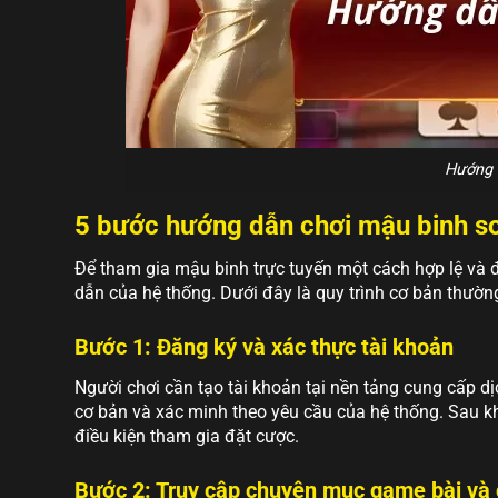
Hướng 
5 bước hướng dẫn chơi mậu binh s
Để tham gia mậu binh trực tuyến một cách hợp lệ và 
dẫn của hệ thống. Dưới đây là quy trình cơ bản thườn
Bước 1: Đăng ký và xác thực tài khoản
Người chơi cần tạo tài khoản tại nền tảng cung cấp d
cơ bản và xác minh theo yêu cầu của hệ thống. Sau kh
điều kiện tham gia đặt cược.
Bước 2: Truy cập chuyên mục game bài và