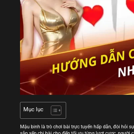
Mục lục
Mậu binh là trò chơi bài trực tuyến hấp dẫn, đòi hỏi s
sắp xếp chi bài cho đến tối ưu từng lượt cược, người 